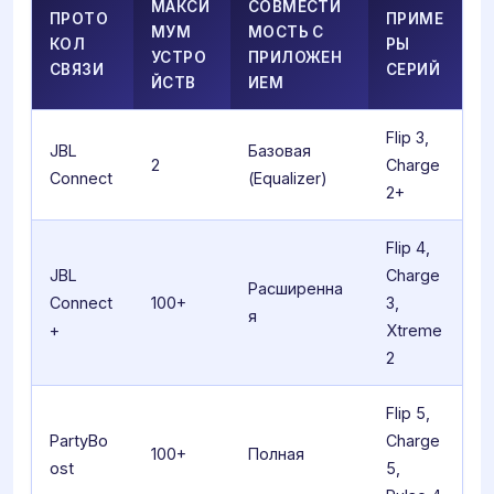
МАКСИ
СОВМЕСТИ
ПРОТО
ПРИМЕ
МУМ
МОСТЬ С
КОЛ
РЫ
УСТРО
ПРИЛОЖЕН
СВЯЗИ
СЕРИЙ
ЙСТВ
ИЕМ
Flip 3,
JBL
Базовая
2
Charge
Connect
(Equalizer)
2+
Flip 4,
JBL
Charge
Расширенна
Connect
100+
3,
я
+
Xtreme
2
Flip 5,
PartyBo
Charge
100+
Полная
ost
5,