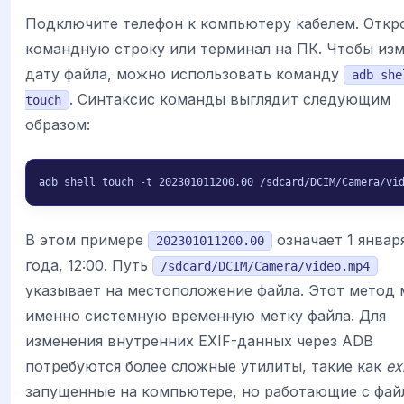
Подключите телефон к компьютеру кабелем. Откр
командную строку или терминал на ПК. Чтобы из
дату файла, можно использовать команду
adb she
. Синтаксис команды выглядит следующим
touch
образом:
adb shell touch -t 202301011200.00 /sdcard/DCIM/Camera/vi
В этом примере
означает 1 январ
202301011200.00
года, 12:00. Путь
/sdcard/DCIM/Camera/video.mp4
указывает на местоположение файла. Этот метод 
именно системную временную метку файла. Для
изменения внутренних EXIF-данных через ADB
потребуются более сложные утилиты, такие как
ex
запущенные на компьютере, но работающие с фай