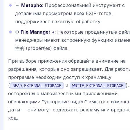
📅
Metapho
: Профессиональный инструмент с
детальным просмотром всех EXIF-тегов,
поддерживает пакетную обработку.
⚙️
File Manager +
: Некоторые продвинутые фай
менеджеры имеют встроенную функцию измен
性的 (properties) файла.
При выборе приложения обращайте внимание на
разрешения, которые оно запрашивает. Для работ
программе необходим доступ к хранилищу
(
и
)
READ_EXTERNAL_STORAGE
WRITE_EXTERNAL_STORAGE
осторожны с малоизвестными приложениями,
обещающими "ускорение видео" вместе с измене
даты — они могут содержать рекламу или вредон
код.