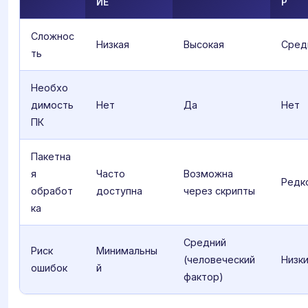
ИЕ
Р
Сложнос
Низкая
Высокая
Сред
ть
Необхо
димость
Нет
Да
Нет
ПК
Пакетна
я
Часто
Возможна
Редк
обработ
доступна
через скрипты
ка
Средний
Риск
Минимальны
(человеческий
Низк
ошибок
й
фактор)