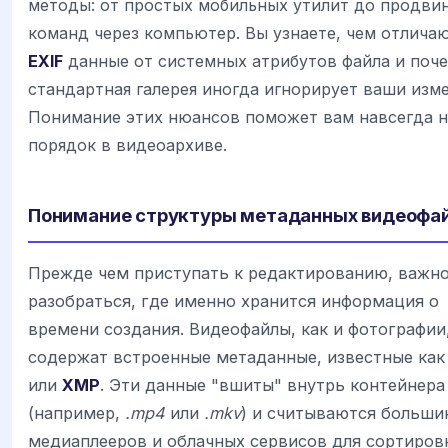
методы: от простых мобильных утилит до продви
команд через компьютер. Вы узнаете, чем отлича
EXIF
данные от системных атрибутов файла и поч
стандартная галерея иногда игнорирует ваши изме
Понимание этих нюансов поможет вам навсегда н
порядок в видеоархиве.
Понимание структуры метаданных видеофа
Прежде чем приступать к редактированию, важн
разобраться, где именно хранится информация о
времени создания. Видеофайлы, как и фотографии
содержат встроенные метаданные, известные ка
или
XMP
. Эти данные "вшиты" внутрь контейнера
(например,
.mp4
или
.mkv
) и считываются больш
медиаплееров и облачных сервисов для сортиров