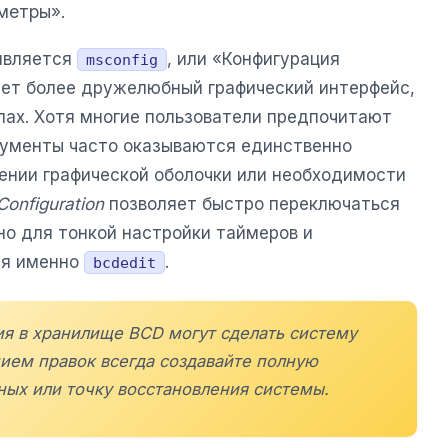
метры».
является
, или «Конфигурация
msconfig
ет более дружелюбный графический интерфейс,
пах. Хотя многие пользователи предпочитают
рументы часто оказываются единственно
нии графической оболочки или необходимости
onfiguration
позволяет быстро переключаться
о для тонкой настройки таймеров и
ся именно
.
bcdedit
я в хранилище BCD могут сделать систему
ием правок всегда создавайте полную
ых или точку восстановления системы.