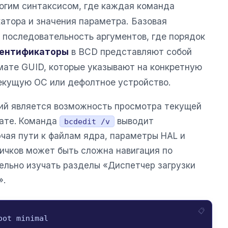
огим синтаксисом, где каждая команда
катора и значения параметра. Базовая
к последовательность аргументов, где порядок
ентификаторы
в BCD представляют собой
рмате GUID, которые указывают на конкретную
текущую ОС или дефолтное устройство.
ий является возможность просмотра текущей
мате. Команда
выводит
bcdedit /v
ая пути к файлам ядра, параметры HAL и
вичков может быть сложна навигация по
ельно изучать разделы «Диспетчер загрузки
».
oot minimal