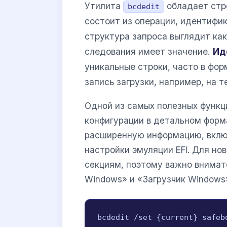
Утилита
обладает стр
bcdedit
состоит из операции, идентифи
структура запроса выглядит ка
следования имеет значение.
Ид
уникальные строки, часто в фо
запись загрузки, например, на 
Одной из самых полезных функц
конфигурации в детальном фор
расширенную информацию, включ
настройки эмуляции EFI. Для но
секциям, поэтому важно внимат
Windows» и «Загрузчик Windows
bcdedit /set {current} safeb