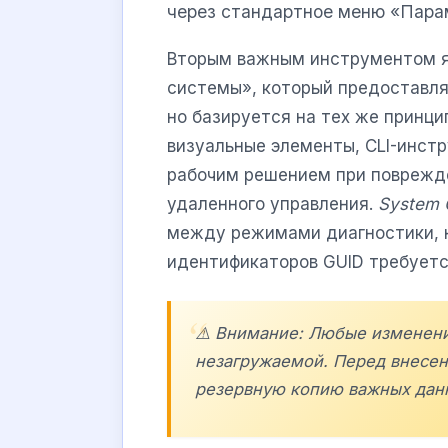
через стандартное меню «Пара
Вторым важным инструментом 
системы», который предоставля
но базируется на тех же принци
визуальные элементы, CLI-инст
рабочим решением при поврежде
удаленного управления.
System C
между режимами диагностики, н
идентификаторов GUID требует
⚠️ Внимание: Любые изменени
незагружаемой. Перед внесен
резервную копию важных данн