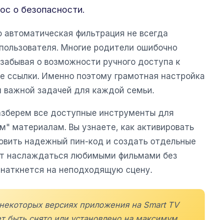
ос о безопасности.
о автоматическая фильтрация не всегда
 пользователя. Многие родители ошибочно
 забывая о возможности ручного доступа к
ые ссылки. Именно поэтому грамотная настройка
и важной задачей для каждой семьи.
азберем все доступные инструменты для
м" материалам. Вы узнаете, как активировать
новить надежный пин-код и создать отдельные
лит наслаждаться любимыми фильмами без
о наткнется на неподходящую сцену.
 некоторых версиях приложения на Smart TV
т быть снято или установлено на максимум