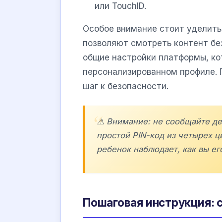
или TouchID.
Особое внимание стоит уделить
позволяют смотреть контент бе
общие настройки платформы, ко
персонализированном профиле. 
шаг к безопасности.
⚠️ Внимание: не сообщайте д
простой PIN-код из четырех ц
ребенок наблюдает, как вы ег
Пошаговая инструкция: 