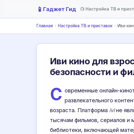
📱
Гаджет Гид
📺 Настройка ТВ и прис
Главная
›
Настройка ТВ и приставок
›
Иви кин
Иви кино для взро
безопасности и ф
С
овременные онлайн-кино
развлекательного контен
возраста. Платформа
ivi
не явл
тысячам фильмов, сериалов и 
библиотеки, включающей мате