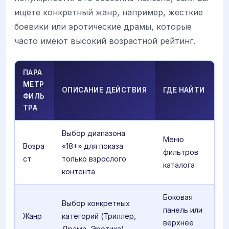
ищете конкретный жанр, например, жесткие
боевики или эротические драмы, которые
часто имеют высокий возрастной рейтинг.
ПАРА
МЕТР
ОПИСАНИЕ ДЕЙСТВИЯ
ГДЕ НАЙТИ
ФИЛЬ
ТРА
Выбор диапазона
Меню
Возра
«18+» для показа
фильтров
ст
только взрослого
каталога
контента
Боковая
Выбор конкретных
панель или
Жанр
категорий (Триллер,
верхнее
Драма, Эротика)