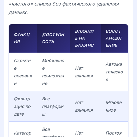
«чистого» списка без фактического удаления
данных.
ВЛИЯНИ
ВОССТ
ФУНКЦ
ДОСТУПН
Е НА
АНОВЛ
ИЯ
ОСТЬ
БАЛАНС
ЕНИЕ
Скрыти
Мобильно
Автома
е
е
Нет
тическо
операци
приложен
влияния
е
и
ие
Фильтр
Все
Нет
Мгнове
ация по
платформ
влияния
нное
дате
ы
Все
Категор
Нет
Постоя
платформ