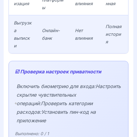
изация
влияния
нная
ы
Выгрузк
Полная
а
Онлайн-
Нет
истори
выписк
банк
влияния
я
и
☑️ Проверка настроек приватности
Включить биометрию для входа:Настроить
скрытие чувствительных
операций:Проверить категории
расходов:Установить пин-код на
приложение
Выполнено:
0
/ 1