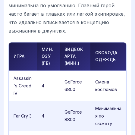
минимальна по умолчанию. Главный герой
часто бегает в плавках или легкой экипировке,
что идеально вписывается в концепцию
выживания в джунглях.
МИН.
ВИДЕОК
СВОБОДА
ИГРА
ОЗУ
АРТА
ОДЕЖДЫ
(ГБ)
(МИН.)
Assassin
GeForce
Смена
's Creed
4
6800
костюмов
IV
Минимальна
GeForce
Far Cry 3
4
я по
8800
сюжету