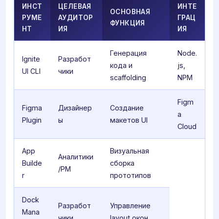
ИНСТ
ЦЕЛЕВАЯ
ИНТЕ
ОСНОВНАЯ
РУМЕ
АУДИТОР
ГРАЦ
ФУНКЦИЯ
НТ
ИЯ
ИЯ
Генерация
Node.
Ignite
Разработ
кода и
js,
UI CLI
чики
scaffolding
NPM
Figm
Figma
Дизайнер
Создание
a
Plugin
ы
макетов UI
Cloud
App
Визуальная
Аналитики
Builde
сборка
/PM
r
прототипов
Dock
Разработ
Управление
Mana
чики
layout окон