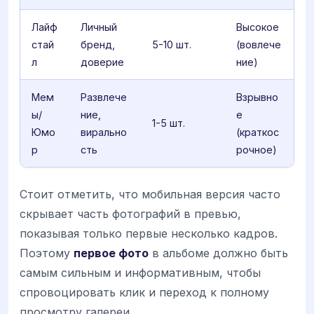
Лайф
Личный
Высокое
стай
бренд,
5-10 шт.
(вовлече
л
доверие
ние)
Мем
Развлече
Взрывно
ы/
ние,
е
1-5 шт.
Юмо
вирально
(краткос
р
сть
рочное)
Стоит отметить, что мобильная версия часто
скрывает часть фотографий в превью,
показывая только первые несколько кадров.
Поэтому
первое фото
в альбоме должно быть
самым сильным и информативным, чтобы
спровоцировать клик и переход к полному
просмотру галереи.