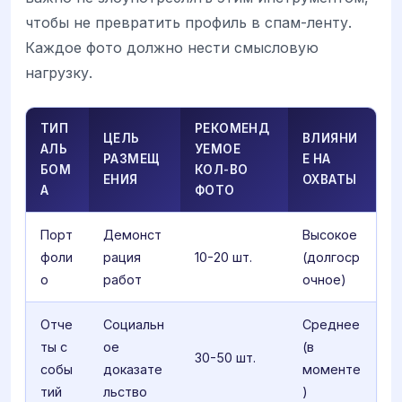
чтобы не превратить профиль в спам-ленту.
Каждое фото должно нести смысловую
нагрузку.
ТИП
РЕКОМЕНД
ЦЕЛЬ
ВЛИЯНИ
АЛЬ
УЕМОЕ
РАЗМЕЩ
Е НА
БОМ
КОЛ-ВО
ЕНИЯ
ОХВАТЫ
А
ФОТО
Порт
Демонст
Высокое
фоли
рация
10-20 шт.
(долгоср
о
работ
очное)
Отче
Социальн
Среднее
ты с
ое
(в
30-50 шт.
собы
доказате
моменте
тий
льство
)