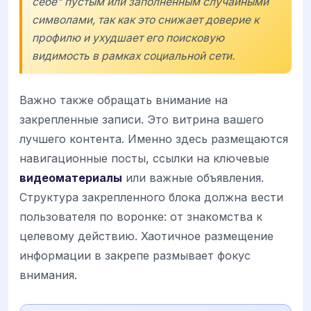
себе" пустым или заполненным случайными
символами, так как это снижает доверие к
профилю и ухудшает его поисковую
видимость в рамках социальной сети.
Важно также обращать внимание на
закрепленные записи. Это витрина вашего
лучшего контента. Именно здесь размещаются
навигационные посты, ссылки на ключевые
видеоматериалы
или важные объявления.
Структура закрепленного блока должна вести
пользователя по воронке: от знакомства к
целевому действию. Хаотичное размещение
информации в закрепе размывает фокус
внимания.