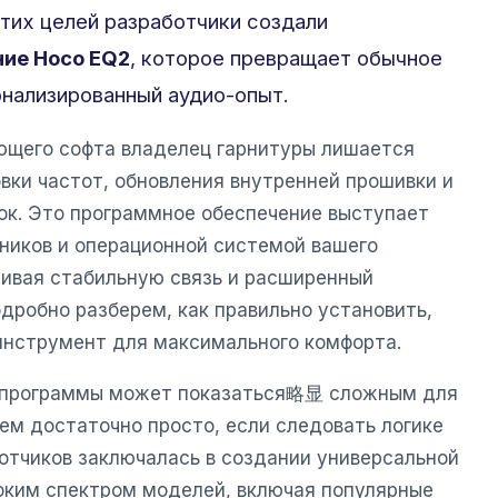
тих целей разработчики создали
ие Hoco EQ2
, которое превращает обычное
нализированный аудио-опыт.
ющего софта владелец гарнитуры лишается
вки частот, обновления внутренней прошивки и
ок. Это программное обеспечение выступает
иков и операционной системой вашего
чивая стабильную связь и расширенный
одробно разберем, как правильно установить,
 инструмент для максимального комфорта.
с программы может показаться略显 сложным для
нем достаточно просто, если следовать логике
ботчиков заключалась в создании универсальной
оким спектром моделей, включая популярные