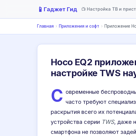
📱
Гаджет Гид
📺 Настройка ТВ и прис
Главная
›
Приложения и софт
›
Приложение Ho
Hoco EQ2 приложен
настройке TWS на
С
овременные беспроводны
часто требуют специализ
раскрытия всего их потенциал
устройства серии
TWS
, даже 
смартфона не позволяют задей