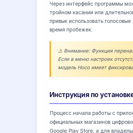
Через интерфейс программы мож
тройном касании или длительно
привык использовать голосовые 
время пробежек.
⚠️ Внимание: Функция переназ
Если в меню настроек отсутст
модель
Hoco
имеет фиксирова
Инструкция по установк
Процесс начала работы с прилож
официальных магазинов цифровог
Google Play Store, а для владел