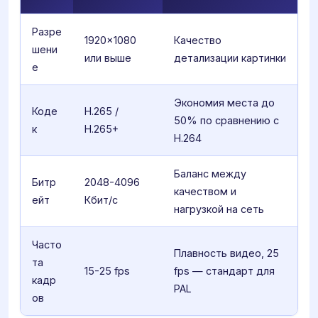
Разре
1920×1080
Качество
шени
или выше
детализации картинки
е
Экономия места до
Коде
H.265 /
50% по сравнению с
к
H.265+
H.264
Баланс между
Битр
2048-4096
качеством и
ейт
Кбит/с
нагрузкой на сеть
Часто
Плавность видео, 25
та
15-25 fps
fps — стандарт для
кадр
PAL
ов