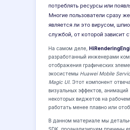
потреблять ресурсы или появл
Многие пользователи сразу же
является ли это вирусом, шпи
службой, от которой зависит 
На самом деле,
HiRenderingEng
разработанный инженерами комп
отображения графических элеме
экосистемы
Huawei Mobile Servi
Magic UI
. Этот компонент отвеч
визуальных эффектов, анимаций
некоторых виджетов на рабочем 
работать менее плавно или ото
В данном материале мы детальн
SDK, проанализируем причины ег