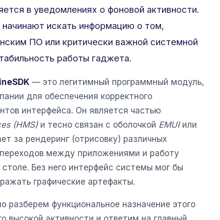
яется в уведомлениях о фоновой активности.
 начинают искать информацию о том,
онским ПО или критически важной системной
стабильность работы гаджета.
ineSDK
— это легитимный программный модуль,
ании для обеспечения корректного
нтов интерфейса. Он является частью
ces (HMS)
и тесно связан с оболочкой
EMUI
или
ает за рендеринг (отрисовку) различных
 переходов между приложениями и работу
столе. Без него интерфейс системы мог бы
бражать графические артефакты.
о разберем функциональное назначение этого
о высокой активности и ответим на главный