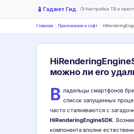
📱
Гаджет Гид
📺 Настройка ТВ и прис
Главная
›
Приложения и софт
›
HiRenderingEng
HiRenderingEngineS
можно ли его удал
В
ладельцы смартфонов бр
список запущенных процес
часто сталкиваются с загадоч
HiRenderingEngineSDK
. Возни
компонента вполне естественн