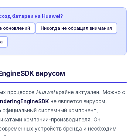
сход батареи на Huawei?
е обновлений
Никогда не обращал внимания
а
gEngineSDK вирусом
ных процессов
Huawei
крайне актуален. Можно с
enderingEngineSDK
не является вирусом,
о официальный системный компонент,
икатами компании-производителя. Он
 современных устройств бренда и необходим