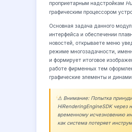
проприетарным надстройкам
Hu
графическим процессором устро
Основная задача данного модул
интерфейса и обеспечении плавн
новостей, открываете меню уве
режиме многозадачности, именн
и формирует итоговое изображен
работе фирменных тем оформле
графические элементы и динами
⚠️ Внимание: Попытка принуд
HiRenderingEngineSDK через 
временному исчезновению инт
как система потеряет инструм