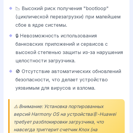
📉 Высокий риск получения "bootloop"
(циклической перезагрузки) при малейшем
сбое в ядре системы.
🔒 Невозможность использования
банковских приложений и сервисов с
высокой степенью защиты из-за нарушения
целостности загрузчика.
🚫 Отсутствие автоматических обновлений
безопасности, что делает устройство
уязвимым для вирусов и взлома.
⚠️ Внимание: Установка портированных
версий Harmony OS на устройства非-Huawei
требует разблокировки загрузчика, что
навсегда триггерит счетчик Knox (на