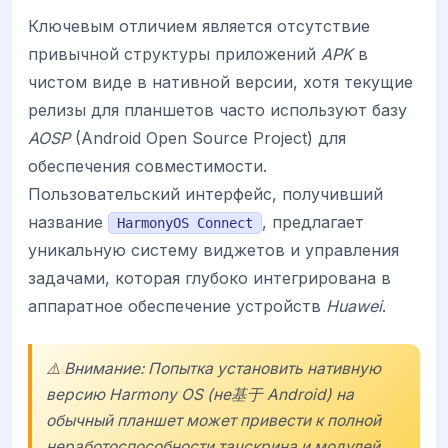
Ключевым отличием является отсутствие
привычной структуры приложений
APK
в
чистом виде в нативной версии, хотя текущие
релизы для планшетов часто используют базу
AOSP
(Android Open Source Project) для
обеспечения совместимости.
Пользовательский интерфейс, получивший
название
, предлагает
HarmonyOS Connect
уникальную систему виджетов и управления
задачами, которая глубоко интегрирована в
аппаратное обеспечение устройств
Huawei
.
⚠️ Внимание: Попытка установить нативную
версию Harmony OS (не基于 Android) на
обычный планшет может привести к полной
неработоспособности тачскрина и модулей