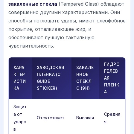
закаленные стекла
(Tempered Glass) обладают
совершенно другими характеристиками. Они
способны поглощать удары, имеют олеофобное
покрытие, отталкивающее жир, и
обеспечивают лучшую тактильную
чувствительность.
ГИДРО
ХАРА
ЗАВОДСКАЯ
ЗАКАЛЕ
ГЕЛЕВ
КТЕР
ПЛЕНКА (С
ННОЕ
АЯ
ИСТИ
GUIDE
СТЕКЛ
ПЛЕНК
КА
STICKER)
О (9H)
А
Защит
а от
Средня
Отсутствует
Высокая
ударо
я
в