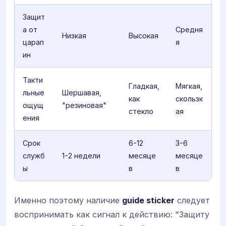
Защит
а от
Средня
Низкая
Высокая
царап
я
ин
Такти
Гладкая,
Мягкая,
льные
Шершавая,
как
скользк
ощущ
"резиновая"
стекло
ая
ения
Срок
6-12
3-6
служб
1-2 недели
месяце
месяце
ы
в
в
Именно поэтому наличие
guide sticker
следует
воспринимать как сигнал к действию: "Защиту