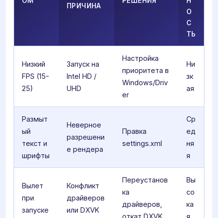
ОМ
РЕШЕНИЯ
Н
ПРИЧИНА
О
С
ТЬ
Настройка
Низкий
Запуск на
Ни
приоритета в
FPS (15-
Intel HD /
зк
Windows/Driv
25)
UHD
ая
er
Размыт
Ср
Неверное
ый
Правка
ед
разрешени
текст и
settings.xml
ня
е рендера
шрифты
я
Переустанов
Вы
Вылет
Конфликт
ка
со
при
драйверов
драйверов,
ка
запуске
или DXVK
откат DXVK
я