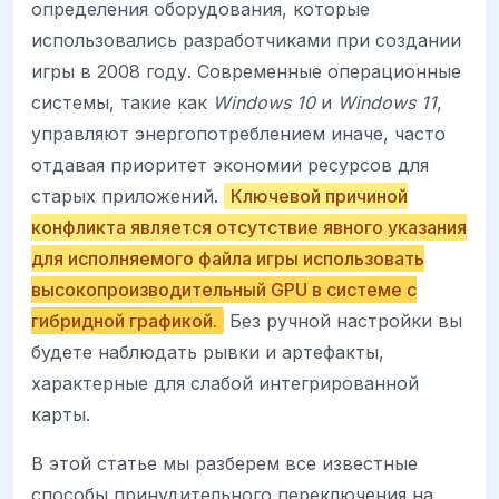
определения оборудования, которые
использовались разработчиками при создании
игры в 2008 году. Современные операционные
системы, такие как
Windows 10
и
Windows 11
,
управляют энергопотреблением иначе, часто
отдавая приоритет экономии ресурсов для
старых приложений.
Ключевой причиной
конфликта является отсутствие явного указания
для исполняемого файла игры использовать
высокопроизводительный GPU в системе с
гибридной графикой.
Без ручной настройки вы
будете наблюдать рывки и артефакты,
характерные для слабой интегрированной
карты.
В этой статье мы разберем все известные
способы принудительного переключения на