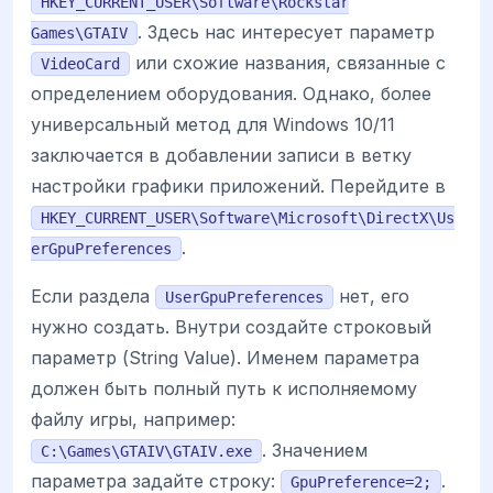
HKEY_CURRENT_USER\Software\Rockstar
. Здесь нас интересует параметр
Games\GTAIV
или схожие названия, связанные с
VideoCard
определением оборудования. Однако, более
универсальный метод для Windows 10/11
заключается в добавлении записи в ветку
настройки графики приложений. Перейдите в
HKEY_CURRENT_USER\Software\Microsoft\DirectX\Us
.
erGpuPreferences
Если раздела
нет, его
UserGpuPreferences
нужно создать. Внутри создайте строковый
параметр (String Value). Именем параметра
должен быть полный путь к исполняемому
файлу игры, например:
. Значением
C:\Games\GTAIV\GTAIV.exe
параметра задайте строку:
.
GpuPreference=2;