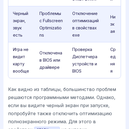
Черный
Проблемы
Отключение
Ни
экран,
с Fullscreen
оптимизаций
зк
звук
Optimizatio
в свойствах
ая
есть
ns
exe
Игра не
Проверка
Ср
Отключена
видит
Диспетчера
ед
в BIOS или
карту
устройств и
ня
драйвере
вообще
BIOS
я
Как видно из таблицы, большинство проблем
решаются программными методами. Однако,
если вы видите черный экран при запуске,
попробуйте также отключить оптимизацию
полноэкранного режима. Для этого в