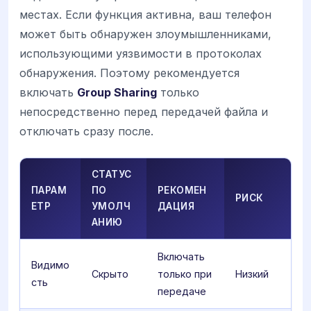
местах. Если функция активна, ваш телефон
может быть обнаружен злоумышленниками,
использующими уязвимости в протоколах
обнаружения. Поэтому рекомендуется
включать
Group Sharing
только
непосредственно перед передачей файла и
отключать сразу после.
СТАТУС
ПАРАМ
ПО
РЕКОМЕН
РИСК
ЕТР
УМОЛЧ
ДАЦИЯ
АНИЮ
Включать
Видимо
Скрыто
только при
Низкий
сть
передаче