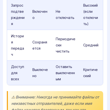
Запрос
Высокий
подтве
Включен
Не
(если
рждени
о
отключать
отключи
я
ть)
Истори
Периодиче
я
Сохраня
ски
Средний
переда
ется
чистить
ч
Доступ
Оставить
Выключе
Критиче
для
выключенн
но
ский
всех
ым
⚠️ Внимание: Никогда не принимайте файлы от
неизвестных отправителей, даже если имя
файла кажется безопасным, так как это