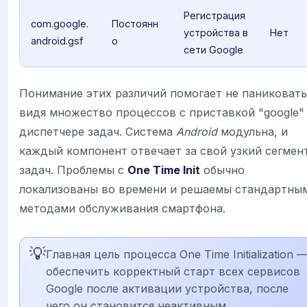
Регистрация
com.google.
Постоянн
устройства в
Нет
android.gsf
о
сети Google
Понимание этих различий помогает не паниковать
видя множество процессов с приставкой "google"
диспетчере задач. Система
Android
модульна, и
каждый компонент отвечает за свой узкий сегмен
задач. Проблемы с
One Time Init
обычно
локализованы во времени и решаемы стандартны
методами обслуживания смартфона.
💡
Главная цель процесса One Time Initialization 
обеспечить корректный старт всех сервисов
Google после активации устройства, после
чего он становится неактивным.