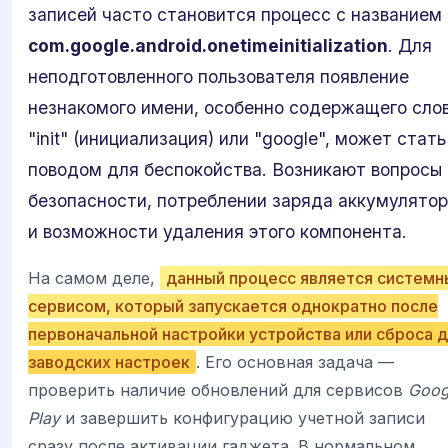
записей часто становится процесс с названием
com.google.android.onetimeinitialization
. Для
неподготовленного пользователя появление
незнакомого имени, особенно содержащего сло
"init" (инициализация) или "google", может стать
поводом для беспокойства. Возникают вопросы 
безопасности, потреблении заряда аккумулято
и возможности удаления этого компонента.
На самом деле,
данный процесс является систем
сервисом, который запускается однократно после
первоначальной настройки устройства или сброса 
заводских настроек
. Его основная задача —
проверить наличие обновлений для сервисов
Goog
Play
и завершить конфигурацию учетной записи
сразу после активации гаджета. В нормальном