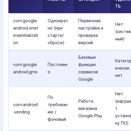
ТЬ
com.google.
Однократ
Первичная
Нет
android.onet
но (при
настройка и
(систе
imeinitializati
старте/
проверка
ный)
on
сбросе)
версий
Базовые
Катего
com.google.
Постоянн
функции
ически
android.gms
о
сервисов
нет
Google
Нет
По
Работа
(наруш
com.android
требован
магазина
т
.vending
ию /
Google Play
устано
фоновый
ку ПО)