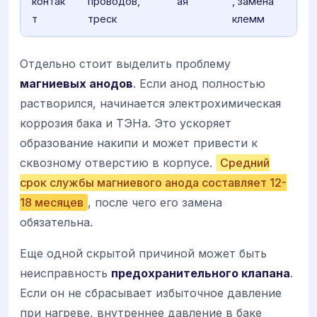
контак
проводов,
ая
, замена
т
треск
клемм
Отдельно стоит выделить проблему
магниевых анодов
. Если анод полностью
растворился, начинается электрохимическая
коррозия бака и ТЭНа. Это ускоряет
образование накипи и может привести к
сквозному отверстию в корпусе.
Средний
срок службы магниевого анода составляет 12-
18 месяцев
, после чего его замена
обязательна.
Еще одной скрытой причиной может быть
неисправность
предохранительного клапана
.
Если он не сбрасывает избыточное давление
при нагреве, внутреннее давление в баке