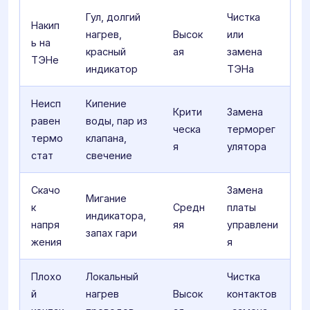
Гул, долгий
Чистка
Накип
нагрев,
Высок
или
ь на
красный
ая
замена
ТЭНе
индикатор
ТЭНа
Неисп
Кипение
Крити
Замена
равен
воды, пар из
ческа
терморег
термо
клапана,
я
улятора
стат
свечение
Скачо
Замена
Мигание
к
Средн
платы
индикатора,
напря
яя
управлени
запах гари
жения
я
Плохо
Локальный
Чистка
й
нагрев
Высок
контактов