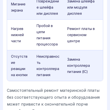
Повреждени
Замена шлейфа
Мигание
е шлейфа
или модуля
экрана
или дисплея
дисплея
Пробой в
Нагрев
Ремонт платы в
цепи
нижней
сервисном
питания
части
центре
процессора
Отсутств
Неисправнос
Замена
ие
ть
контроллера
реакции
контроллера
питания (IC)
на кнопки
питания
Самостоятельный ремонт материнской платы
без соответствующего опыта и оборудования
может привести к окончательной порче