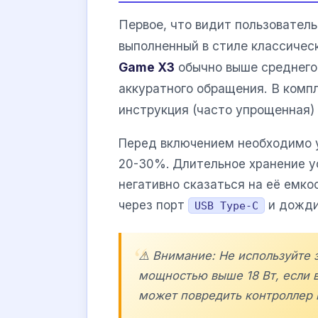
Первое, что видит пользователь
выполненный в стиле классичес
Game X3
обычно выше среднего
аккуратного обращения. В комп
инструкция (часто упрощенная) 
Перед включением необходимо у
20-30%. Длительное хранение у
негативно сказаться на её емко
через порт
и дожди
USB Type-C
⚠️ Внимание: Не используйте 
мощностью выше 18 Вт, если в
может повредить контроллер 