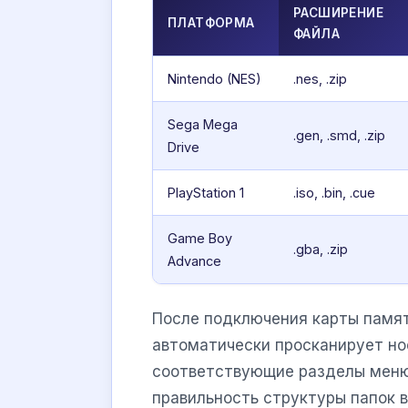
РАСШИРЕНИЕ
ПЛАТФОРМА
ФАЙЛА
Nintendo (NES)
.nes, .zip
Sega Mega
.gen, .smd, .zip
Drive
PlayStation 1
.iso, .bin, .cue
Game Boy
.gba, .zip
Advance
После подключения карты памят
автоматически просканирует нос
соответствующие разделы меню.
правильность структуры папок в