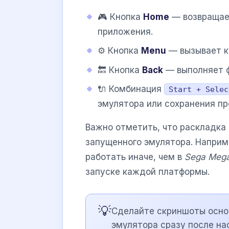
🎮 Кнопка
Home
— возвращает
приложения.
⚙️ Кнопка
Menu
— вызывает к
🔙 Кнопка
Back
— выполняет ф
🔌 Комбинация
Start + Selec
эмулятора или сохранения пр
Важно отметить, что раскладка
запущенного эмулятора. Наприм
работать иначе, чем в
Sega Mega
запуске каждой платформы.
💡
Сделайте скриншоты осно
эмулятора сразу после на