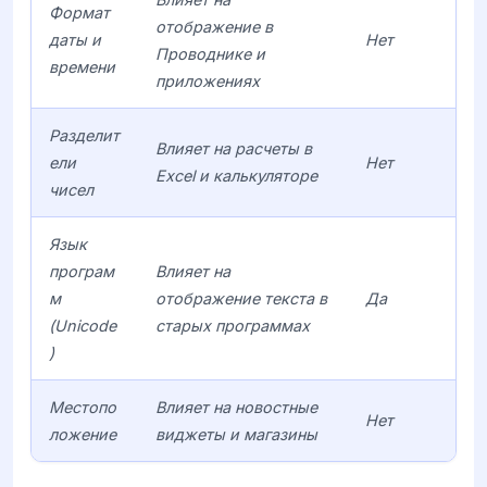
Формат
отображение в
даты и
Нет
Проводнике и
времени
приложениях
Разделит
Влияет на расчеты в
ели
Нет
Excel и калькуляторе
чисел
Язык
програм
Влияет на
м
отображение текста в
Да
(Unicode
старых программах
)
Местопо
Влияет на новостные
Нет
ложение
виджеты и магазины