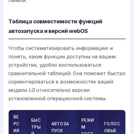
панели.
Таблица совместимости функций
автозапуска и версий webOS
Чтобы систематизировать информацию и
понять, какие функции доступны на вашем
устройстве, удобно воспользоваться
сравнительной таблицей. Она поможет быстро
сориентироваться в возможностях вашей
модели
LG
относительно версии
установленной операционной системы.
ВЕ
БЫС
РЕЖИ
РС
АВТОЗА
ГОЛОС
ТРЫ
М
ИЯ
ПУСК
ОВЫЕ
Й
ГОСТ