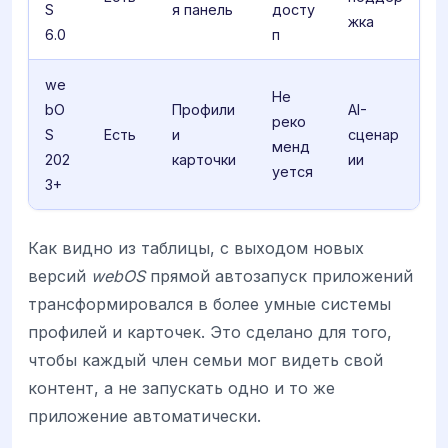
S
я панель
досту
жка
6.0
п
we
Не
bO
Профили
AI-
реко
S
Есть
и
сценар
менд
202
карточки
ии
уется
3+
Как видно из таблицы, с выходом новых
версий
webOS
прямой автозапуск приложений
трансформировался в более умные системы
профилей и карточек. Это сделано для того,
чтобы каждый член семьи мог видеть свой
контент, а не запускать одно и то же
приложение автоматически.