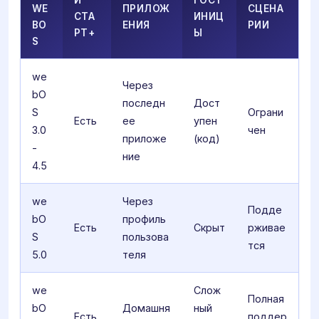
WE
ПРИЛОЖ
СЦЕНА
СТА
ИНИЦ
BO
ЕНИЯ
РИИ
РТ+
Ы
S
we
Через
bO
последн
Дост
S
Ограни
Есть
ее
упен
3.0
чен
приложе
(код)
-
ние
4.5
we
Через
Подде
bO
профиль
Есть
Скрыт
рживае
S
пользова
тся
5.0
теля
we
Слож
Полная
bO
Домашня
ный
Есть
поддер