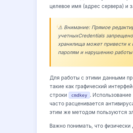
целевое имя (адрес сервера) и 
⚠️ Внимание: Прямое редакти
учетныхCredentials запрещен
хранилища может привести к 
паролям и нарушению работы
Для работы с этими данными п
такие как графический интерфе
строки
. Использование
cmdkey
часто расценивается антивируса
этим же методом пользуются з
Важно понимать, что физически 