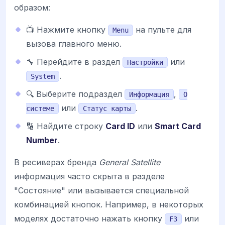
образом:
📺 Нажмите кнопку
на пульте для
Menu
вызова главного меню.
🔧 Перейдите в раздел
или
Настройки
.
System
🔍 Выберите подраздел
,
Информация
О
или
.
системе
Статус карты
🔢 Найдите строку
Card ID
или
Smart Card
Number
.
В ресиверах бренда
General Satellite
информация часто скрыта в разделе
"Состояние" или вызывается специальной
комбинацией кнопок. Например, в некоторых
моделях достаточно нажать кнопку
или
F3