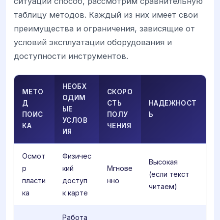
ситуации способ, рассмотрим сравнительную
таблицу методов. Каждый из них имеет свои
преимущества и ограничения, зависящие от
условий эксплуатации оборудования и
доступности инструментов.
НЕОБХ
МЕТО
СКОРО
ОДИМ
Д
СТЬ
НАДЕЖНОСТ
ЫЕ
ПОИС
ПОЛУ
Ь
УСЛОВ
КА
ЧЕНИЯ
ИЯ
Осмот
Физичес
Высокая
р
кий
Мгнове
(если текст
пласти
доступ
нно
читаем)
ка
к карте
Работа