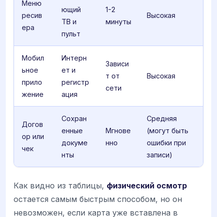
Меню
ющий
1-2
ресив
Высокая
ТВ и
минуты
ера
пульт
Мобил
Интерн
Зависи
ьное
ет и
т от
Высокая
прило
регистр
сети
жение
ация
Сохран
Средняя
Догов
енные
Мгнове
(могут быть
ор или
докуме
нно
ошибки при
чек
нты
записи)
Как видно из таблицы,
физический осмотр
остается самым быстрым способом, но он
невозможен, если карта уже вставлена в