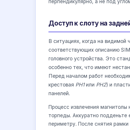
перпендикулярно, а не под угло
Доступ к слоту на задне
В ситуациях, когда на видимой 
соответствующих описанию SIM
головного устройства. Это ста
особенно тех, что имеют неста
Перед началом работ необходим
крестовая
PH1
или
PH2
) и плас
панелей.
Процесс извлечения магнитолы 
торпеды. Аккуратно подденьте е
периметру. После снятия рамки