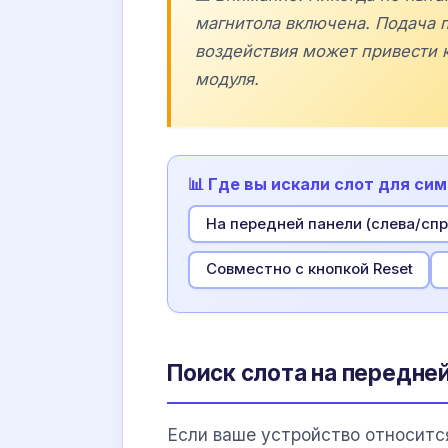
магнитола включена. Подача 
воздействия может привести 
модуля.
📊 Где вы искали слот для си
На передней панели (слева/спр
Совместно с кнопкой Reset
Поиск слота на передней
Если ваше устройство относится