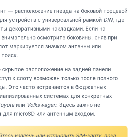
нт — расположение гнезда на боковой торцевой
 для устройств с универсальной рамкой
DIN
, где
ыты декоративными накладками. Если на
 внимательно осмотрите боковины, сняв при
лот маркируется значком антенны или
 поиск.
 скрытое расположение на задней панели
ступ к слоту возможен только после полного
ы. Это часто встречается в бюджетных
циализированных системах для конкретных
Toyota
или
Volkswagen
. Здесь важно не
м для microSD или антенным входом.
йтесь извлечь или установить SIM-карту, пока