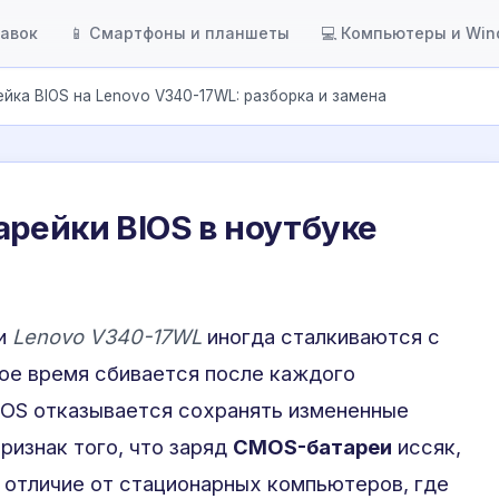
тавок
📱 Смартфоны и планшеты
💻 Компьютеры и Wi
ейка BIOS на Lenovo V340-17WL: разборка и замена
рейки BIOS в ноутбуке
ии
Lenovo V340-17WL
иногда сталкиваются с
ное время сбивается после каждого
IOS отказывается сохранять измененные
ризнак того, что заряд
CMOS-батареи
иссяк,
В отличие от стационарных компьютеров, где