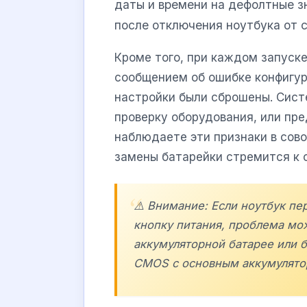
даты и времени на дефолтные зн
после отключения ноутбука от с
Кроме того, при каждом запуск
сообщением об ошибке конфигу
настройки были сброшены. Сист
проверку оборудования, или пред
наблюдаете эти признаки в сов
замены батарейки стремится к 
⚠️ Внимание: Если ноутбук пе
кнопку питания, проблема мож
аккумуляторной батарее или б
CMOS с основным аккумулято