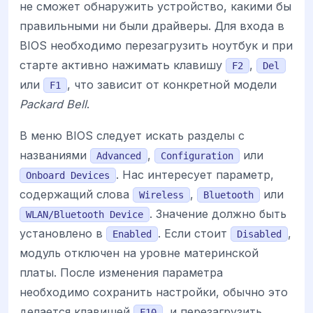
не сможет обнаружить устройство, какими бы
правильными ни были драйверы. Для входа в
BIOS необходимо перезагрузить ноутбук и при
старте активно нажимать клавишу
,
F2
Del
или
, что зависит от конкретной модели
F1
Packard Bell
.
В меню BIOS следует искать разделы с
названиями
,
или
Advanced
Configuration
. Нас интересует параметр,
Onboard Devices
содержащий слова
,
или
Wireless
Bluetooth
. Значение должно быть
WLAN/Bluetooth Device
установлено в
. Если стоит
,
Enabled
Disabled
модуль отключен на уровне материнской
платы. После изменения параметра
необходимо сохранить настройки, обычно это
делается клавишей
, и перезагрузить
F10