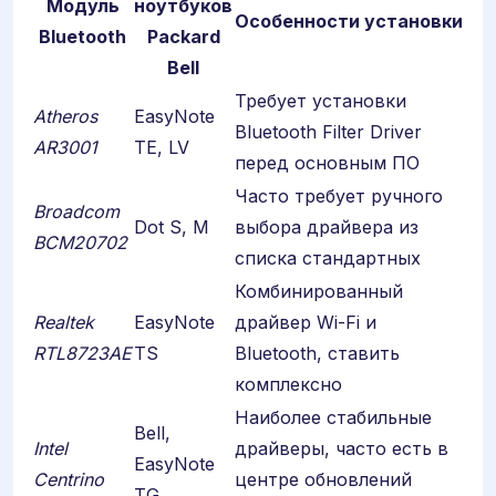
Модуль
ноутбуков
Особенности установки
Bluetooth
Packard
Bell
Требует установки
Atheros
EasyNote
Bluetooth Filter Driver
AR3001
TE, LV
перед основным ПО
Часто требует ручного
Broadcom
Dot S, M
выбора драйвера из
BCM20702
списка стандартных
Комбинированный
Realtek
EasyNote
драйвер Wi-Fi и
RTL8723AE
TS
Bluetooth, ставить
комплексно
Наиболее стабильные
Bell,
Intel
драйверы, часто есть в
EasyNote
Centrino
центре обновлений
TG