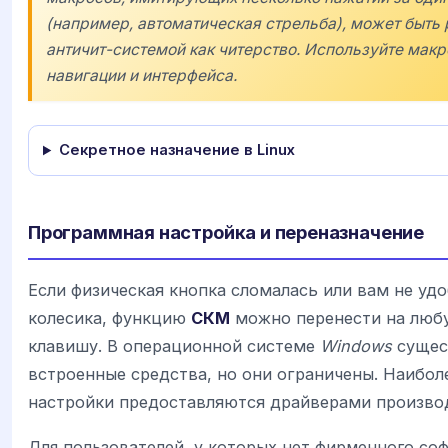
(например, автоматическая стрельба), может быть
античит-системой как читерство. Используйте макр
навигации и интерфейса.
Секретное назначение в Linux
Программная настройка и переназначение
Если физическая кнопка сломалась или вам не удо
колесика, функцию
СКМ
можно перенести на люб
клавишу. В операционной системе
Windows
сущес
встроенные средства, но они ограничены. Наибол
настройки предоставляются драйверами произво
Для пользователей, у которых нет фирменного со