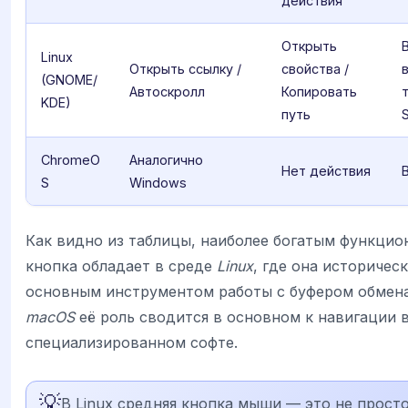
действия
Открыть
Linux
Открыть ссылку /
свойства /
(GNOME/
Автоскролл
Копировать
KDE)
путь
S
ChromeO
Аналогично
Нет действия
S
Windows
Как видно из таблицы, наиболее богатым функцио
кнопка обладает в среде
Linux
, где она историческ
основным инструментом работы с буфером обмен
macOS
её роль сводится в основном к навигации в
специализированном софте.
💡
В Linux средняя кнопка мыши — это не просто