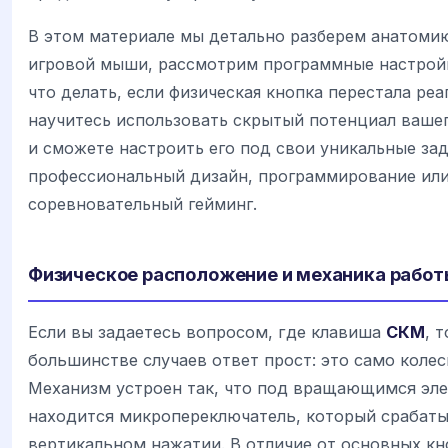
В этом материале мы детально разберем анатоми
игровой мыши, рассмотрим программные настрой
что делать, если физическая кнопка перестала реа
научитесь использовать скрытый потенциал ваше
и сможете настроить его под свои уникальные зад
профессиональный дизайн, программирование ил
соревновательный гейминг.
Физическое расположение и механика работ
Если вы задаетесь вопросом, где клавиша
СКМ
, 
большинстве случаев ответ прост: это само колес
Механизм устроен так, что под вращающимся эл
находится микропереключатель, который срабаты
вертикальном нажатии. В отличие от основных к