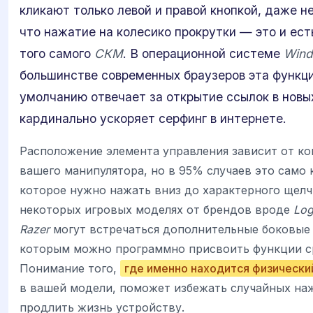
кликают только левой и правой кнопкой, даже н
что нажатие на колесико прокрутки — это и ест
того самого
СКМ
. В операционной системе
Win
большинстве современных браузеров эта функци
умолчанию отвечает за открытие ссылок в новых
кардинально ускоряет серфинг в интернете.
Расположение элемента управления зависит от к
вашего манипулятора, но в 95% случаев это само 
которое нужно нажать вниз до характерного щелч
некоторых игровых моделях от брендов вроде
Log
Razer
могут встречаться дополнительные боковые 
которым можно программно присвоить функции с
Понимание того,
где именно находится физическ
в вашей модели, поможет избежать случайных на
продлить жизнь устройству.