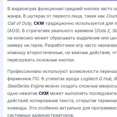
В видеоиграх функционал средней кнопки часто з
жанра. В шутерах от первого лица, таких как
Count
Call of Duty
,
СКМ
традиционно используется для 
(ADS). В стратегиях реального времени (
Dota 2
,
St
на колесико может сбрасывать выделение или це
камеру на герое. Разработчики игр часто назначаю
клавишу второстепенные, но важные действия, ч
перегружать основные кнопки.
Профессионалы используют возможности переназ
фирменное ПО. В утилитах вроде
Logitech G Hub
,
R
SteelSeries Engine
можно создать сложные макросы
одно нажатие
СКМ
может выполнять последовате
действий: копирование текста, открытие терминал
команды. Это особенно актуально для программис
системных администриаторов.