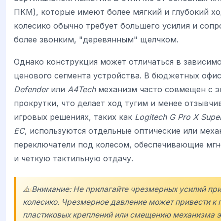
ПКМ), которые имеют более мягкий и глубокий хо
колесико обычно требует большего усилия и соп
более звонким, "деревянным" щелчком.
Однако конструкция может отличаться в зависимо
ценового сегмента устройства. В бюджетных офи
Defender
или
A4Tech
механизм часто совмещен с 
прокрутки, что делает ход тугим и менее отзывчи
игровых решениях, таких как
Logitech G Pro X Super
EC
, используются отдельные оптические или меха
переключатели под колесом, обеспечивающие мг
и четкую тактильную отдачу.
⚠️ Внимание: Не прилагайте чрезмерных усилий при
колесико. Чрезмерное давление может привести к 
пластиковых креплений или смещению механизма э