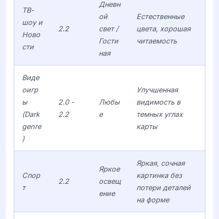
Дневн
ТВ-
ой
Естественные
шоу и
2.2
свет /
цвета, хорошая
Ново
Гости
читаемость
сти
ная
Виде
оигр
Улучшенная
ы
2.0 -
Любы
видимость в
(Dark
2.2
е
темных углах
genre
карты
)
Яркая, сочная
Яркое
Спор
картинка без
2.2
освещ
т
потери деталей
ение
на форме