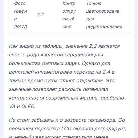
Фото
Контр
Точная
графи
олиру
цветопередача
2.2
и
емый
для
(RAW)
свет
редактирования
Как видно из таблицы, значение 2.2 является
своего рода «золотой серединой» для
большинства бытовых задач. Однако для
ценителей кинематографа переход на 2.4 в
темное время суток станет открытием. Это
значение позволяет раскрыть потенциал
контрастности современных матриц, особенно
VA
и
OLED
.
Не стоит забывать и о возрасте телевизора. Со
временем подсветка
LCD
экранов деградирует,
и черный цвет может становиться менее