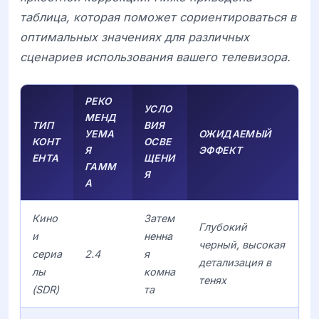
таблица, которая поможет сориентироваться в
оптимальных значениях для различных
сценариев использования вашего телевизора.
РЕКО
УСЛО
МЕНД
ТИП
ВИЯ
УЕМА
ОЖИДАЕМЫЙ
КОНТ
ОСВЕ
Я
ЭФФЕКТ
ЕНТА
ЩЕНИ
ГАММ
Я
А
Кино
Затем
Глубокий
и
ненна
черный, высокая
сериа
2.4
я
детализация в
лы
комна
тенях
(SDR)
та