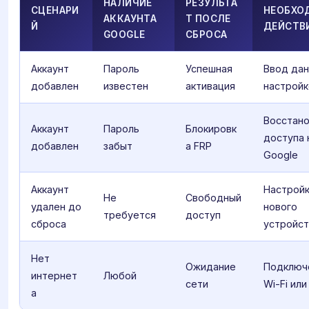
НАЛИЧИЕ
РЕЗУЛЬТА
СЦЕНАРИ
НЕОБХО
АККАУНТА
Т ПОСЛЕ
Й
ДЕЙСТВ
GOOGLE
СБРОСА
Аккаунт
Пароль
Успешная
Ввод дан
добавлен
известен
активация
настройк
Восстан
Аккаунт
Пароль
Блокировк
доступа 
добавлен
забыт
а FRP
Google
Аккаунт
Настройк
Не
Свободный
удален до
нового
требуется
доступ
сброса
устройст
Нет
Ожидание
Подключ
интернет
Любой
сети
Wi-Fi ил
а