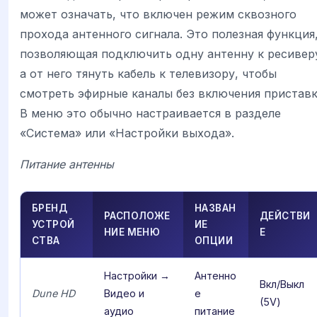
может означать, что включен режим сквозного
прохода антенного сигнала. Это полезная функция
позволяющая подключить одну антенну к ресивер
а от него тянуть кабель к телевизору, чтобы
смотреть эфирные каналы без включения приставк
В меню это обычно настраивается в разделе
«Система» или «Настройки выхода».
Питание антенны
БРЕНД
НАЗВАН
РАСПОЛОЖЕ
ДЕЙСТВИ
УСТРОЙ
ИЕ
НИЕ МЕНЮ
Е
СТВА
ОПЦИИ
Настройки →
Антенно
Вкл/Выкл
Dune HD
Видео и
е
(5V)
аудио
питание