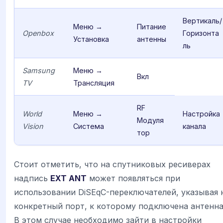
Вертикаль/
Меню →
Питание
Openbox
Горизонта
Установка
антенны
ль
Samsung
Меню →
Вкл
TV
Трансляция
RF
World
Меню →
Настройка
Модуля
Vision
Система
канала
тор
Стоит отметить, что на спутниковых ресиверах
надпись
EXT ANT
может появляться при
использовании DiSEqC-переключателей, указывая 
конкретный порт, к которому подключена антенна
В этом случае необходимо зайти в настройки