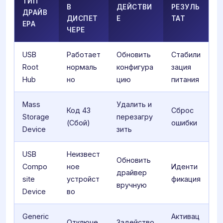
ТИП
В
ДЕЙСТВИ
РЕЗУЛЬ
ДРАЙВ
ДИСПЕТ
Е
ТАТ
ЕРА
ЧЕРЕ
USB
Работает
Обновить
Стабили
Root
нормаль
конфигура
зация
Hub
но
цию
питания
Mass
Удалить и
Код 43
Сброс
Storage
перезагру
(Сбой)
ошибки
Device
зить
USB
Неизвест
Обновить
Compo
ное
Иденти
драйвер
site
устройст
фикация
вручную
Device
во
Generic
Активац
Отключе
Задейство