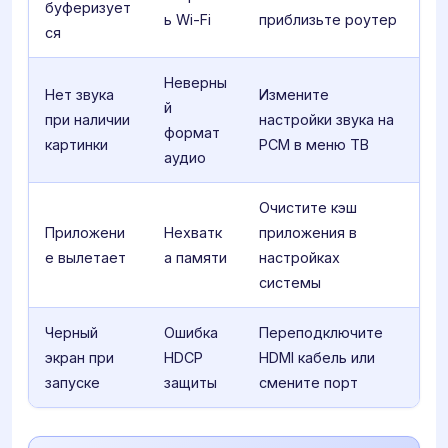
буферизует
ь Wi-Fi
приблизьте роутер
ся
Неверны
Нет звука
Измените
й
при наличии
настройки звука на
формат
картинки
PCM в меню ТВ
аудио
Очистите кэш
Приложени
Нехватк
приложения в
е вылетает
а памяти
настройках
системы
Черный
Ошибка
Переподключите
экран при
HDCP
HDMI кабель или
запуске
защиты
смените порт