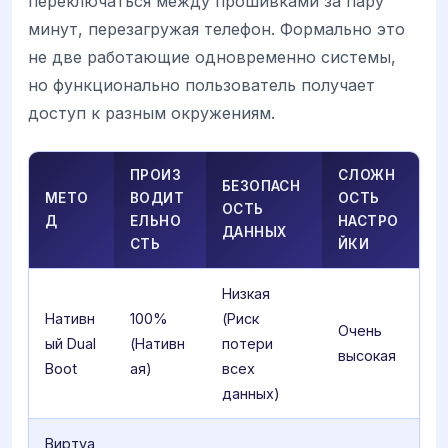
переключаться между прошивками за пару
минут, перезагружая телефон. Формально это
не две работающие одновременно системы,
но функционально пользователь получает
доступ к разным окружениям.
ПРОИЗ
СЛОЖН
БЕЗОПАСН
МЕТО
ВОДИТ
ОСТЬ
ОСТЬ
Д
ЕЛЬНО
НАСТРО
ДАННЫХ
СТЬ
ЙКИ
Низкая
Нативн
100%
(Риск
Очень
ый Dual
(Нативн
потери
высокая
Boot
ая)
всех
данных)
Виртуа