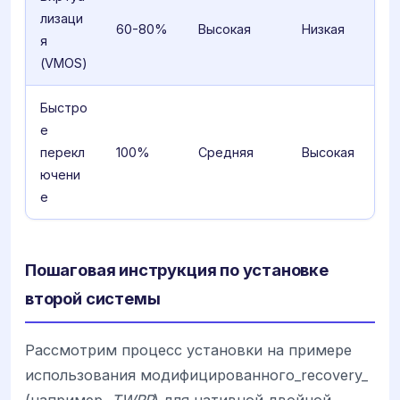
лизаци
60-80%
Высокая
Низкая
я
(VMOS)
Быстро
е
перекл
100%
Средняя
Высокая
ючени
е
Пошаговая инструкция по установке
второй системы
Рассмотрим процесс установки на примере
использования модифицированного_recovery_
(например,
TWRP
) для нативной двойной