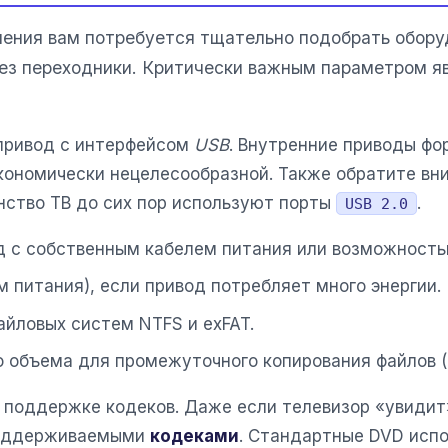
ения вам потребуется тщательно подобрать обору
рез переходники. Критически важным параметром я
привод с интерфейсом
USB
. Внутренние приводы фо
экономически нецелесообразной. Также обратите в
нство ТВ до сих пор используют порты
.
USB 2.0
од с собственным кабелем питания или возможност
м питания), если привод потребляет много энергии.
айловых систем NTFS и exFAT.
 объема для промежуточного копирования файлов (
 поддержке кодеков. Даже если телевизор «увидит»
поддерживаемыми
кодеками
. Стандартные DVD испо