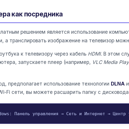
ера как посредника
латным решением является использование компьюте
и, а транслировать изображение на телевизор мож
утбука к телевизору через кабель
HDMI
. В этом с
ьютера, запускаете плеер (например,
VLC Media Play
од, предполагает использование технологии
DLNA
и
i-Fi сети, вы можете расшарить папку с дисковода
dows: Панель управления → Сеть и Интернет → Центр 