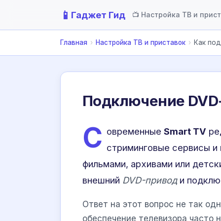
📱
Гаджет Гид
📺 Настройка ТВ и прис
Главная
›
Настройка ТВ и приставок
›
Как под
Подключение DVD-п
С
овременные
Smart TV
ре
стриминговые сервисы и 
фильмами, архивами или детск
внешний
DVD-привод
и подклю
Ответ на этот вопрос не так од
обеспечение телевизора часто 