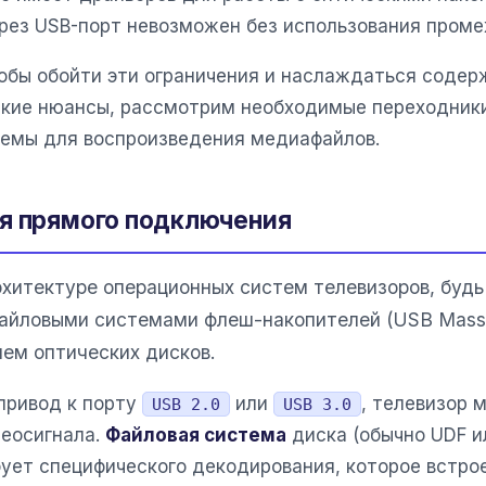
ерез USB-порт невозможен без использования проме
обы обойти эти ограничения и наслаждаться содерж
кие нюансы, рассмотрим необходимые переходники
темы для воспроизведения медиафайлов.
ия прямого подключения
рхитектуре операционных систем телевизоров, будь
айловыми системами флеш-накопителей (USB Mass S
ем оптических дисков.
привод к порту
или
, телевизор 
USB 2.0
USB 3.0
деосигнала.
Файловая система
диска (обычно UDF и
бует специфического декодирования, которое встро