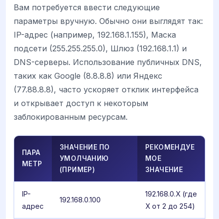
Вам потребуется ввести следующие
параметры вручную. Обычно они выглядят так:
IP-адрес (например, 192.168.1.155), Маска
подсети (255.255.255.0), Шлюз (192.168.1.1) и
DNS-серверы. Использование публичных DNS,
таких как Google (8.8.8.8) или Яндекс
(77.88.8.8), часто ускоряет отклик интерфейса
и открывает доступ к некоторым
заблокированным ресурсам.
ЗНАЧЕНИЕ ПО
РЕКОМЕНДУЕ
ПАРА
УМОЛЧАНИЮ
МОЕ
МЕТР
(ПРИМЕР)
ЗНАЧЕНИЕ
IP-
192.168.0.X (где
192.168.0.100
адрес
X от 2 до 254)