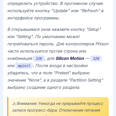
определить устройство. В противном случае
используйте кнопку "Update" или "Refresh" в
интерфейсе программы.
В открывшемся окне нажмите кнопку "Setup"
или "Setting". По умолчанию может
потребоваться пароль. Для контроллеров
Phison
часто используется пустая строка или
комбинация
, для
Silicon Motion
—
320
320
или
. После входа в настройки
mpinit
убедитесь, что в поле "Pretest" выбрано
значение "None", а в разделе "Partition Setting"
выбрано создание одного раздела.
⚠️ Внимание: Никогда не прерывайте процесс
записи прогресс-бара. Отключение питания