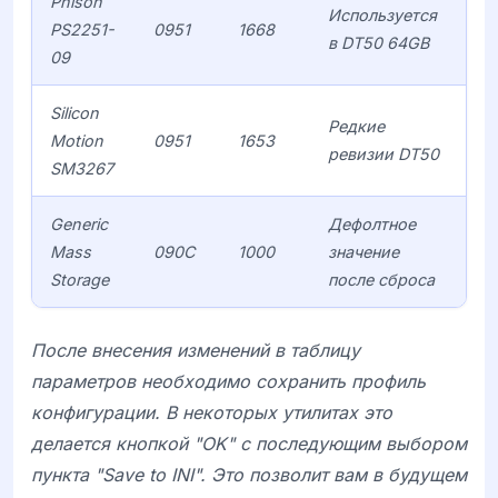
Phison
Используется
PS2251-
0951
1668
в DT50 64GB
09
Silicon
Редкие
Motion
0951
1653
ревизии DT50
SM3267
Generic
Дефолтное
Mass
090C
1000
значение
Storage
после сброса
После внесения изменений в таблицу
параметров необходимо сохранить профиль
конфигурации. В некоторых утилитах это
делается кнопкой "OK" с последующим выбором
пункта "Save to INI". Это позволит вам в будущем