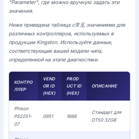
"Parameter", где можно вручную задать эти
значения.
Ниже приведена таблица с常见 значениями для
различных контроллеров, используемых в
продукции Kingston. Используйте данные,
соответствующие вашей модели чипа,
определенной на этапе диагностики.
VEND
PROD
КОНТРО
OR ID
UCT ID
ОПИСАНИЕ
ЛЛЕР
(HEX)
(HEX)
Phison
Стандарт для
PS2251-
0951
1666
DT50 32GB
07