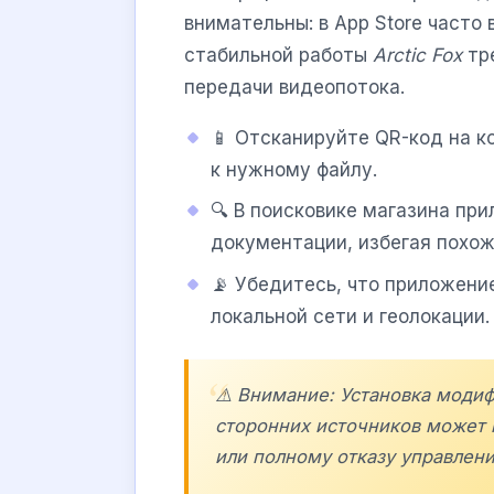
внимательны: в App Store часто
стабильной работы
Arctic Fox
тр
передачи видеопотока.
📱 Отсканируйте QR-код на к
к нужному файлу.
🔍 В поисковике магазина при
документации, избегая похож
📡 Убедитесь, что приложени
локальной сети и геолокации.
⚠️ Внимание: Установка моди
сторонних источников может 
или полному отказу управлен