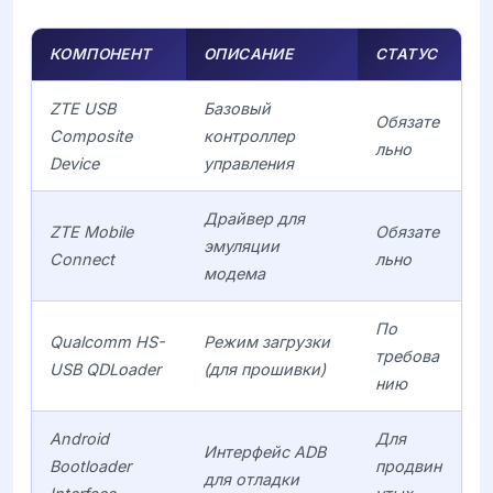
КОМПОНЕНТ
ОПИСАНИЕ
СТАТУС
ZTE USB
Базовый
Обязате
Composite
контроллер
льно
Device
управления
Драйвер для
ZTE Mobile
Обязате
эмуляции
Connect
льно
модема
По
Qualcomm HS-
Режим загрузки
требова
USB QDLoader
(для прошивки)
нию
Android
Для
Интерфейс ADB
Bootloader
продвин
для отладки