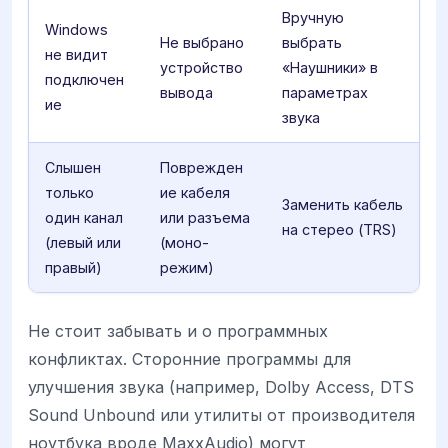
Вручную
Windows
Не выбрано
выбрать
не видит
устройство
«Наушники» в
подключен
вывода
параметрах
ие
звука
Слышен
Поврежден
только
ие кабеля
Заменить кабель
один канал
или разъема
на стерео (TRS)
(левый или
(моно-
правый)
режим)
Не стоит забывать и о программных
конфликтах. Сторонние программы для
улучшения звука (например, Dolby Access, DTS
Sound Unbound или утилиты от производителя
ноутбука вроде MaxxAudio) могут