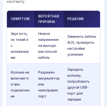
контакту.
ВЕРОЯТНАЯ
СИМПТОМ
РЕШЕНИЕ
ПРИЧИНА
Звук есть,
Низкое
Заменить кабель
но тихий и
напряжение
AUX, проверить
с
на выходе
настройки
искажения
или плохой
усиления
ми
кабель
Зарядить
Колонка не
Разряжен
колонку,
включаетс
аккумулятор
попробовать
я при
или
другой USB-
подключен
неисправен
порт для
ии
порт
зарядки