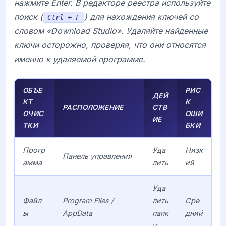
нажмите Enter. В редакторе реестра используйте
поиск (
) для нахождения ключей со
Ctrl + F
словом «Download Studio». Удаляйте найденные
ключи осторожно, проверяя, что они относятся
именно к удаляемой программе.
ОБЪЕ
РИС
ДЕЙ
КТ
К
РАСПОЛОЖЕНИЕ
СТВ
ОЧИС
ОШИ
ИЕ
ТКИ
БКИ
Прогр
Уда
Низк
Панель управления
амма
лить
ий
Уда
Файл
Program Files /
лить
Сре
ы
AppData
папк
дний
у