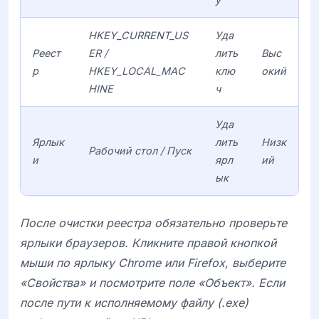
HKEY_CURRENT_US
Уда
Реест
ER /
лить
Выс
р
HKEY_LOCAL_MAC
клю
окий
HINE
ч
Уда
Ярлык
лить
Низк
Рабочий стол / Пуск
и
ярл
ий
ык
После очистки реестра обязательно проверьте
ярлыки браузеров. Кликните правой кнопкой
мыши по ярлыку Chrome или Firefox, выберите
«Свойства» и посмотрите поле «Объект». Если
после пути к исполняемому файлу (.exe)