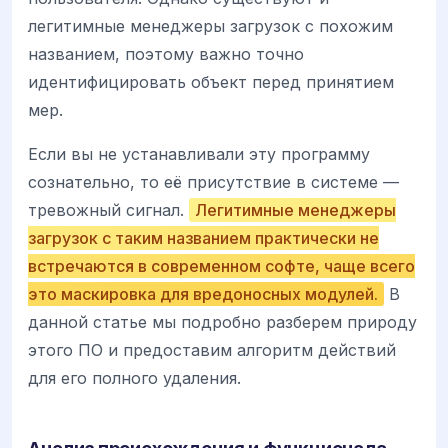
легитимные менеджеры загрузок с похожим
названием, поэтому важно точно
идентифицировать объект перед принятием
мер.
Если вы не устанавливали эту программу
сознательно, то её присутствие в системе —
тревожный сигнал.
Легитимные менеджеры
загрузок с таким названием практически не
встречаются в современном софте, чаще всего
это маскировка для вредоносных модулей.
В
данной статье мы подробно разберем природу
этого ПО и предоставим алгоритм действий
для его полного удаления.