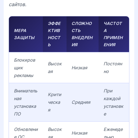
сайтов.
ЭФФЕ
СЛОЖНО
ЧАСТОТ
МЕРА
КТИВ
СТЬ
А
ЗАЩИТЫ
НОСТ
ВНЕДРЕН
ПРИМЕН
Ь
ИЯ
ЕНИЯ
Блокиров
Высок
Постоян
щик
Низкая
ая
но
рекламы
Вниматель
При
Крити
ная
каждой
ческа
Средняя
установка
установк
я
ПО
е
Обновлени
Высок
Еженеде
Низкая
е ОС
ая
льно