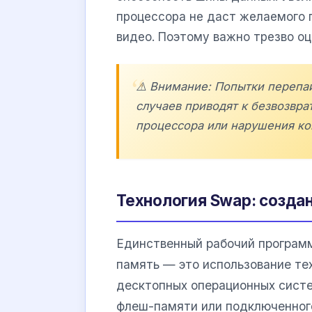
процессора не даст желаемого п
видео. Поэтому важно трезво о
⚠️ Внимание: Попытки перепа
случаев приводят к безвозвра
процессора или нарушения ко
Технология Swap: созда
Единственный рабочий программ
память — это использование те
десктопных операционных систе
флеш-памяти или подключенног