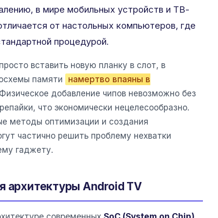
алению, в мире мобильных устройств и ТВ-
отличается от настольных компьютеров, где
стандартной процедурой.
просто вставить новую планку в слот, в
росхемы памяти
намертво впаяны в
 Физическое добавление чипов невозможно без
репайки, что экономически нецелесообразно.
е методы оптимизации и создания
огут частично решить проблему нехватки
ему гаджету.
я архитектуры Android TV
рхитектуре современных
SoC (System on Chip)
.