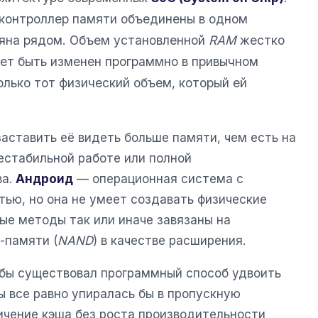
 контроллер памяти объединены в одном
аяна рядом. Объем установленной
RAM
жестко
ет быть изменен программно в привычном
олько тот физический объем, который ей
аставить её видеть больше памяти, чем есть на
естабильной работе или полной
ва.
Андроид
— операционная система с
ью, но она не умеет создавать физические
ые методы так или иначе завязаны на
-памяти (
NAND
) в качестве расширения.
 бы существовал программный способ удвоить
ы все равно упиралась бы в пропускную
ичение кэша без роста производительности