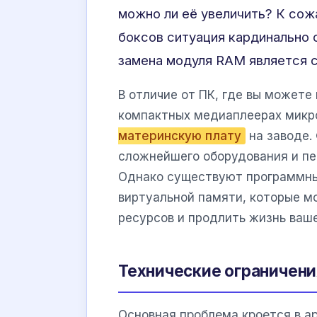
можно ли её увеличить? К сож
боксов ситуация кардинально 
замена модуля RAM является 
В отличие от ПК, где вы можете 
компактных медиаплеерах мик
материнскую плату
на заводе.
сложнейшего оборудования и пе
Однако существуют программны
виртуальной памяти, которые м
ресурсов и продлить жизнь ваш
Технические ограничени
Основная проблема кроется в а