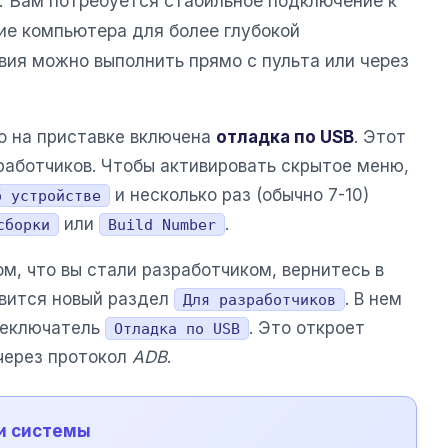
. Вам потребуется стабильное подключение к
чие компьютера для более глубокой
вия можно выполнить прямо с пульта или через
то на приставке включена
отладка по USB
. Этот
работчиков. Чтобы активировать скрытое меню,
и несколько раз (обычно 7-10)
б устройстве
или
.
сборки
Build Number
м, что вы стали разработчиком, вернитесь в
явится новый раздел
. В нем
Для разработчиков
реключатель
. Это откроет
Отладка по USB
через протокол
ADB
.
ии системы