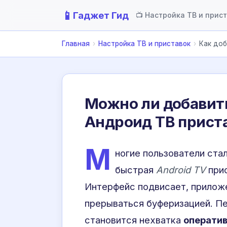
📱
Гаджет Гид
📺 Настройка ТВ и прис
Главная
›
Настройка ТВ и приставок
›
Как доб
Можно ли добавит
Андроид ТВ приста
М
ногие пользователи ста
быстрая
Android TV
прис
Интерфейс подвисает, прилож
прерываться буферизацией. Пе
становится нехватка
операти