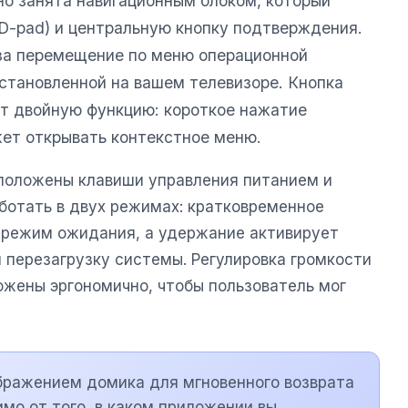
но занята навигационным блоком, который
 (D-pad) и центральную кнопку подтверждения.
за перемещение по меню операционной
установленной на вашем телевизоре. Кнопка
ет двойную функцию: короткое нажатие
жет открывать контекстное меню.
сположены клавиши управления питанием и
отать в двух режимах: кратковременное
 режим ожидания, а удержание активирует
 перезагрузку системы. Регулировка громкости
ожены эргономично, чтобы пользователь мог
бражением домика для мгновенного возврата
имо от того, в каком приложении вы