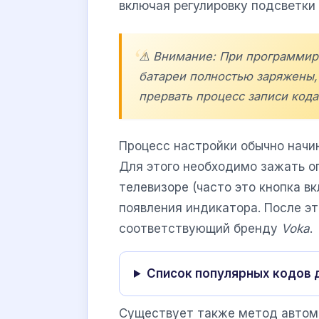
включая регулировку подсветки 
⚠️ Внимание: При программиро
батареи полностью заряжены,
прервать процесс записи кода
Процесс настройки обычно начи
Для этого необходимо зажать 
телевизоре (часто это кнопка в
появления индикатора. После эт
соответствующий бренду
Voka
.
Список популярных кодов 
Существует также метод автома