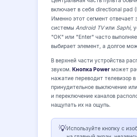
Центральная часть пульта обыч
включает в себя directional pad
Именно этот сегмент отвечает 
системы
Android TV
или
Saphi
, 
"ОК" или "Enter" часто выполня
выбирает элемент, а долгое мо
В верхней части устройства ра
звуком.
Кнопка Power
может раб
нажатие переводит телевизор в
принудительное выключение или
и переключение каналов распол
нащупать их на ощупь.
💡
Используйте кнопку с изо
на главный экран, независ