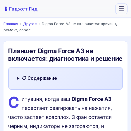
📱
☰
Гаджет Гид
Главная
›
Другое
›
Digma Force A3 не включается: причины,
ремонт, сброс
Планшет Digma Force A3 не
включается: диагностика и решение
📋 Содержание
С
итуация, когда ваш
Digma Force A3
перестает реагировать на нажатия,
часто застает врасплох. Экран остается
черным, индикаторы не загораются, и