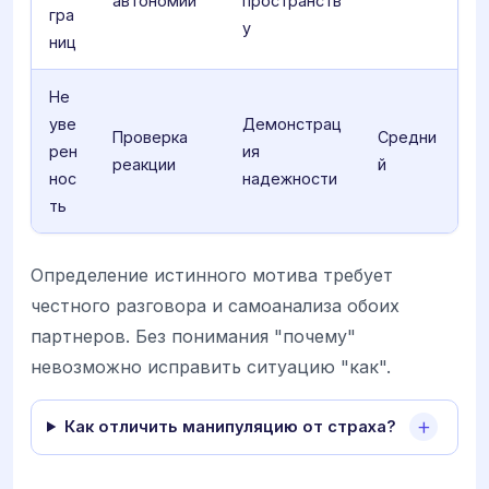
автономии
пространств
гра
у
ниц
Не
уве
Демонстрац
Проверка
Средни
рен
ия
реакции
й
нос
надежности
ть
Определение истинного мотива требует
честного разговора и самоанализа обоих
партнеров. Без понимания "почему"
невозможно исправить ситуацию "как".
Как отличить манипуляцию от страха?