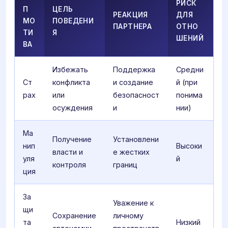
РИСК
П
ЦЕЛЬ
РЕАКЦИЯ
ДЛЯ
МО
ПОВЕДЕНИ
ПАРТНЕРА
ОТНО
ТИ
Я
ШЕНИЙ
ВА
Избежать
Поддержка
Средни
Ст
конфликта
и создание
й (при
рах
или
безопасност
понима
осуждения
и
нии)
Ма
Получение
Установлени
нип
Высоки
власти и
е жестких
уля
й
контроля
границ
ция
За
Уважение к
щи
Сохранение
личному
та
Низкий