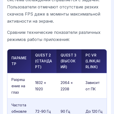
Пользователи отмечают отсутствие резких
скачков FPS даже в моменты максимальной
активности на экране.
Сравним технические показатели различных
режимов работы приложения:
QUEST 2
QUEST 3
PC VR
ПАРАМЕ
(СТАНДА
(ВЫСОК
(LINK/AI
ТР
РТ)
ИЙ)
RLINK)
Разреш
1832 ×
2064 ×
Зависит
ение на
1920
2208
от ПК
глаз
Частота
обновле
72-90 Гц
90 Гц
До 120 Гц