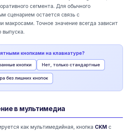
оративного сегмента. Для обычного
ым сценарием остается связь с
 макросами. Точное значение всегда зависит
о выпуска.
нятными кнопками на клавиатуре?
ранные кнопки
Нет, только стандартные
ра без лишних кнопок
ение в мультимедиа
ируется как мультимедийная, кнопка
CKM
с