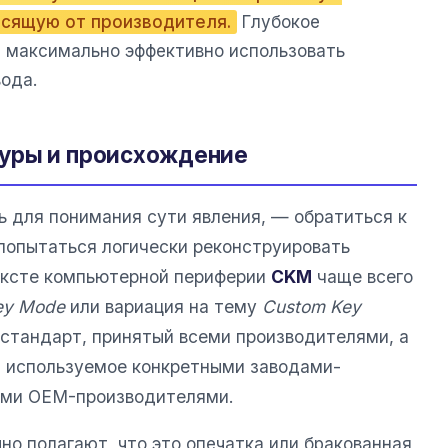
исящую от производителя.
Глубокое
 максимально эффективно использовать
ода.
уры и происхождение
ь для понимания сути явления, — обратиться к
попытаться логически реконструировать
ексте компьютерной периферии
CKM
чаще всего
Key Mode
или вариация на тему
Custom Key
 стандарт, принятый всеми производителями, а
, используемое конкретными заводами-
кими OEM-производителями.
о полагают, что это опечатка или бракованная