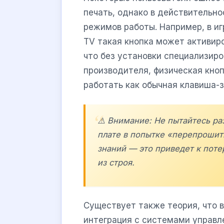
печать, однако в действительн
режимов работы. Например, в иг
TV такая кнопка может активир
что без установки специализир
производителя, физическая кно
работать как обычная клавиша-з
⚠️ Внимание: Не пытайтесь ра
плате в попытке «перепрошит
знаний — это приведет к поте
из строя.
Существует также теория, что 
интеграция с системами управл