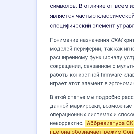
символов. В отличие от всем из
является частью классической
специфический элемент управл
Понимание назначения
CKM
крит
моделей периферии, так как игн
расширенному функционалу устр
сокращении, связанном с муль
работы конкретной firmware кла
играет этот элемент в эргоном
В этой статье мы подробно рас
данной маркировки, возможные 
операционных системах и спосо
некорректно.
Аббревиатура CKM
где она обозначает режим Con