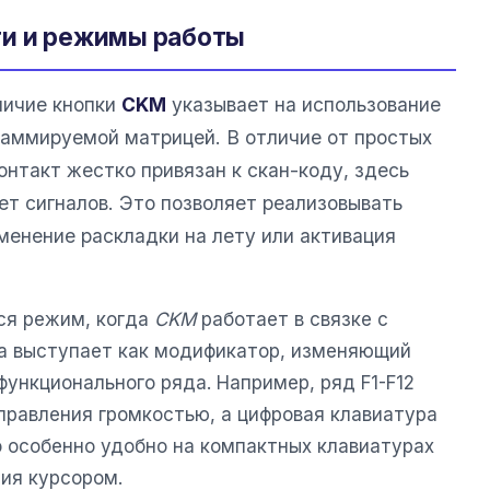
ти и режимы работы
личие кнопки
CKM
указывает на использование
раммируемой матрицей. В отличие от простых
нтакт жестко привязан к скан-коду, здесь
т сигналов. Это позволяет реализовывать
менение раскладки на лету или активация
ся режим, когда
CKM
работает в связке с
она выступает как модификатор, изменяющий
функционального ряда. Например, ряд F1-F12
правления громкостью, а цифровая клавиатура
о особенно удобно на компактных клавиатурах
ия курсором.