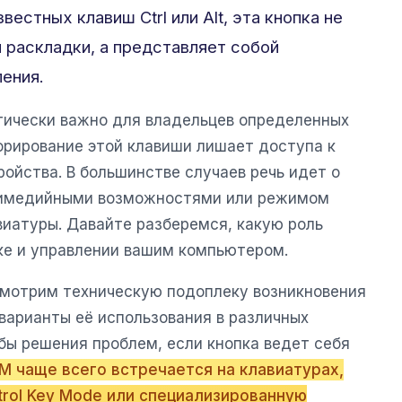
вестных клавиш Ctrl или Alt, эта кнопка не
 раскладки, а представляет собой
ения.
ически важно для владельцев определенных
орирование этой клавиши лишает доступа к
ойства. В большинстве случаев речь идет о
тимедийными возможностями или режимом
виатуры. Давайте разберемся, какую роль
ике и управлении вашим компьютером.
смотрим техническую подоплеку возникновения
варианты её использования в различных
бы решения проблем, если кнопка ведет себя
 чаще всего встречается на клавиатурах,
trol Key Mode или специализированную