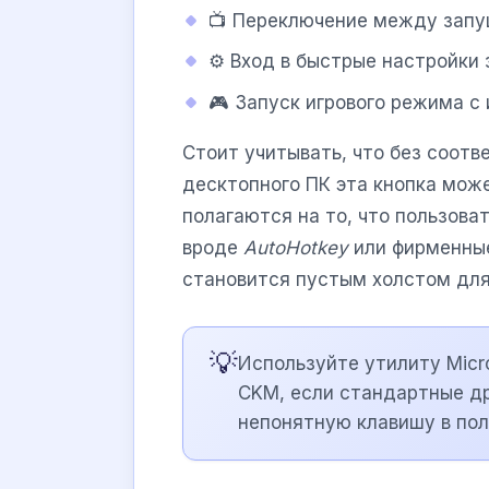
📺 Переключение между запу
⚙️ Вход в быстрые настройки 
🎮 Запуск игрового режима с
Стоит учитывать, что без соот
десктопного ПК эта кнопка мож
полагаются на то, что пользова
вроде
AutoHotkey
или фирменные
становится пустым холстом для
💡
Используйте утилиту Micr
CKM, если стандартные д
непонятную клавишу в по