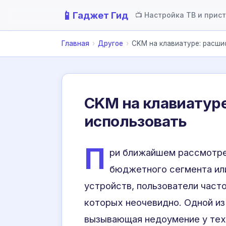
📱
Гаджет Гид
📺 Настройка ТВ и прис
Главная
›
Другое
›
CKM на клавиатуре: расши
CKM на клавиатуре:
использовать
П
ри ближайшем рассмотре
бюджетного сегмента ил
устройств, пользователи част
которых неочевидно. Одной из
вызывающая недоумение у тех,