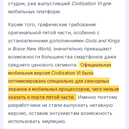
студии, уже выпустившей
Civilization VI
для
мобильных платформ.
Кроме того, графические требования
оригинальной пятой части, особенно с
установленными дополнениями
Gods and Kings
и
Brave New World
, значительно превышают
возможности большинства смартфонов даже
среднего ценового сегмента.
Официальная
мобильная версия Civilization VI была
оптимизирована специально для сенсорных
экранов и мобильных процессоров, чего нельзя
сказать о порте пятой части.
Именно поэтому
разработчики не стали выпускать нативную
версию, оставив энтузиастам возможность
использовать эмуляцию.