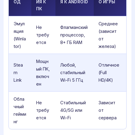
ОД
ИЯ К
Я К ANDROID
О ИГРЫ
ПК
Эмул
Среднее
Не
Флагманский
яция
(зависит
требу
процессор,
(Winla
от
ется
8+ ГБ RAM
tor)
железа)
Мощн
Stea
Любой,
Отличное
ый ПК,
m
стабильный
(Full
включ
Link
Wi-Fi 5 ГГц
HD/4K)
ен
Обла
Не
Стабильный
Зависит
чный
требу
4G/5G или
от
гейми
ется
Wi-Fi
сервера
нг