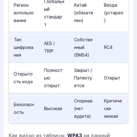
Глобальн
Регион
Китай
Везде
ый
использо
(обязате
(устарел
стандар
вания
лен)
)
т
Тип
Собстве
AES /
шифрова
нный
RC4
TKIP
ния
(SMS4)
Полност
Закрыт /
Открыто
ью
Патенту
Открыт
сть кода
открыт
ется
Спорная
Критиче
Безопасн
Высокая
(нет
ски
ость
аудита)
низкая
Как видно из таблицы,
WPA3
на данный