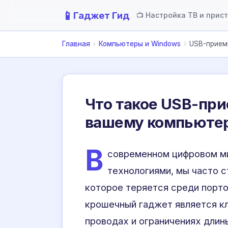
📱
Гаджет Гид
📺 Настройка ТВ и прис
Главная
›
Компьютеры и Windows
›
USB-приемн
Что такое USB-при
вашему компьюте
В
современном цифровом м
технологиями, мы часто 
которое теряется среди порто
крошечный гаджет является кл
проводах и ограничениях длин