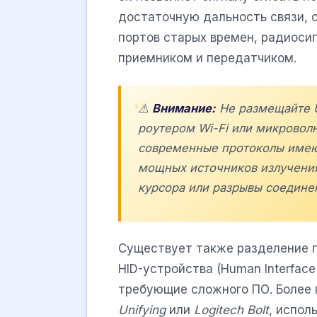
достаточную дальность связи, о
портов старых времен, радиоси
приемником и передатчиком.
⚠️
Внимание:
Не размещайте 
роутером Wi-Fi или микровол
современные протоколы имеют
мощных источников излучения
курсора или разрывы соедине
Существует также разделение 
HID-устройства (Human Interfac
требующие сложного ПО. Более 
Unifying
или
Logitech Bolt
, испол