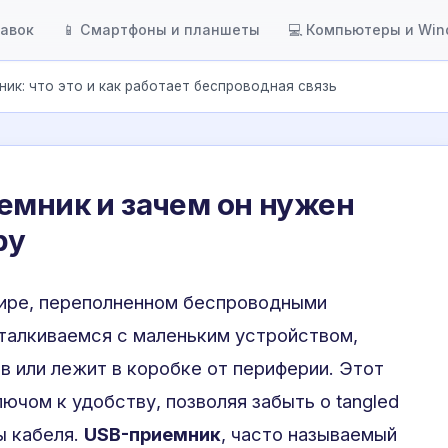
тавок
📱 Смартфоны и планшеты
💻 Компьютеры и Wi
ик: что это и как работает беспроводная связь
емник и зачем он нужен
ру
ире, переполненном беспроводными
сталкиваемся с маленьким устройством,
в или лежит в коробке от периферии. Этот
ючом к удобству, позволяя забыть о tangled
ы кабеля.
USB-приемник
, часто называемый